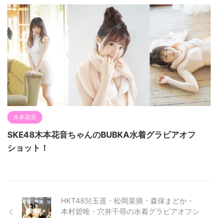
木本花音
SKE48木本花音ちゃんのBUBKA水着グラビアオフ
ショット！
HKT48兒玉遥・松岡菜摘・森保まどか・
本村碧唯・穴井千尋の水着グラビアオフシ