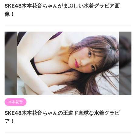
SKE48木本花音ちゃんがまぶしい水着グラビア画
像！
木本花音
SKE48木本花音ちゃんの王道ド直球な水着グラビ
ア！