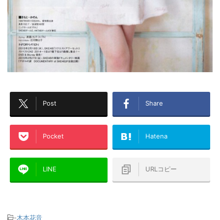
Post
Share
Pocket
Hatena
LINE
URLコピー
-
木本花音