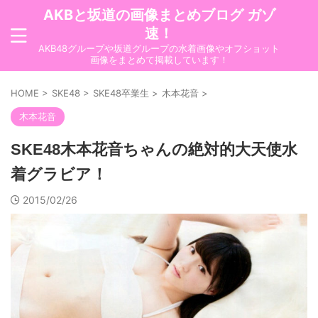
AKBと坂道の画像まとめブログ ガゾ
速！
AKB48グループや坂道グループの水着画像やオフショット
画像をまとめて掲載しています！
HOME
>
SKE48
>
SKE48卒業生
>
木本花音
>
木本花音
SKE48木本花音ちゃんの絶対的大天使水
着グラビア！
2015/02/26