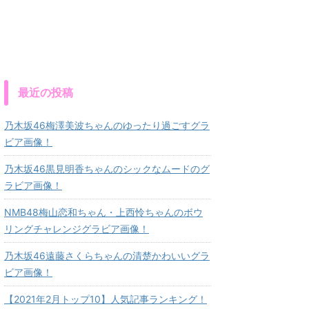
最近の投稿
乃木坂46梅澤美波ちゃんのゆったり過ごすグラ
ビア画像！
乃木坂46黒見明香ちゃんのシックなムードのグ
ラビア画像！
NMB48梅山恋和ちゃん・上西怜ちゃんのボウ
リングチャレンジグラビア画像！
乃木坂46遠藤さくらちゃんの清楚かわいいグラ
ビア画像！
【2021年2月トップ10】人気記事ランキング！