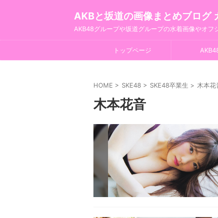
AKBと坂道の画像まとめブログ 
AKB48グループや坂道グループの水着画像やオ
トップページ
AKB4
HOME
>
SKE48
>
SKE48卒業生
>
木本花
木本花音