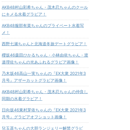
AKB48村山彩希ちゃん・茂木忍ちゃんのクール
にキメる水着グラビア！
AKB48服部有菜ちゃんのプライベート水着写
メ！
西野七瀬ちゃんと北海道冬旅デートグラビア！
櫻坂46森田ひかるちゃん・小林由依ちゃん・渡
邉理佐ちゃんの光あふれるグラビア画像！
乃木坂46高山一実ちゃんの『EX大衆 2021年3
月号』アザーカットグラビア画像！
AKB48村山彩希ちゃん・茂木忍ちゃんの仲良し
同期の水着グラビア！
日向坂46東村芽依ちゃんの『EX大衆 2021年3
月号』グラビアオフショット画像！
兒玉遥ちゃんの大胆ランジェリー解禁グラビ