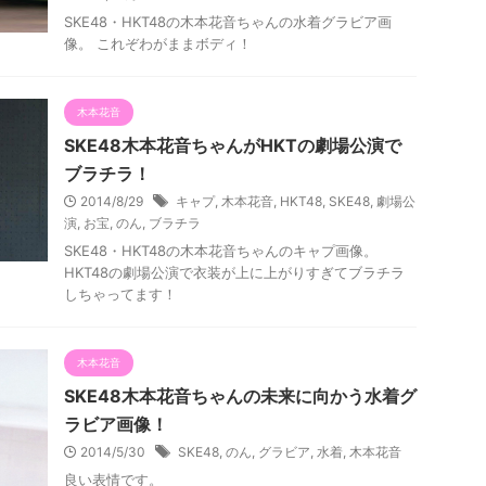
SKE48・HKT48の木本花音ちゃんの水着グラビア画
像。 これぞわがままボディ！
木本花音
SKE48木本花音ちゃんがHKTの劇場公演で
ブラチラ！
2014/8/29
キャプ
,
木本花音
,
HKT48
,
SKE48
,
劇場公
演
,
お宝
,
のん
,
ブラチラ
SKE48・HKT48の木本花音ちゃんのキャプ画像。
HKT48の劇場公演で衣装が上に上がりすぎてブラチラ
しちゃってます！
木本花音
SKE48木本花音ちゃんの未来に向かう水着グ
ラビア画像！
2014/5/30
SKE48
,
のん
,
グラビア
,
水着
,
木本花音
良い表情です。