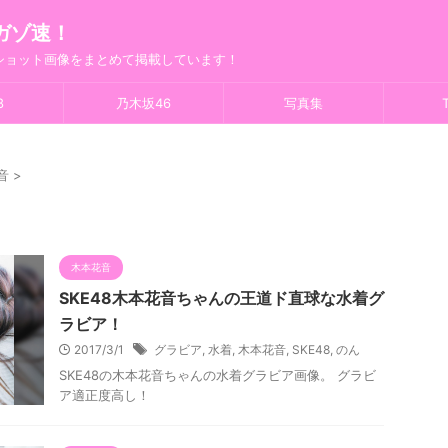
ガゾ速！
フショット画像をまとめて掲載しています！
8
乃木坂46
写真集
T
音
>
木本花音
SKE48木本花音ちゃんの王道ド直球な水着グ
ラビア！
2017/3/1
グラビア
,
水着
,
木本花音
,
SKE48
,
のん
SKE48の木本花音ちゃんの水着グラビア画像。 グラビ
ア適正度高し！