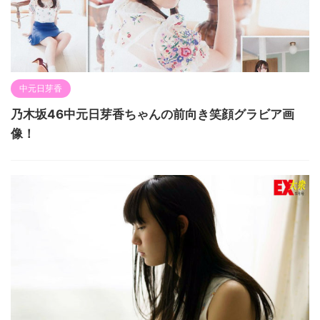
中元日芽香
乃木坂46中元日芽香ちゃんの前向き笑顔グラビア画
像！