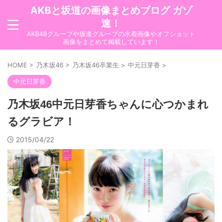
AKBと坂道の画像まとめブログ ガゾ
速！
AKB48グループや坂道グループの水着画像やオフショット
画像をまとめて掲載しています！
HOME
>
乃木坂46
>
乃木坂46卒業生
>
中元日芽香
>
中元日芽香
乃木坂46中元日芽香ちゃんに心つかまれ
るグラビア！
2015/04/22