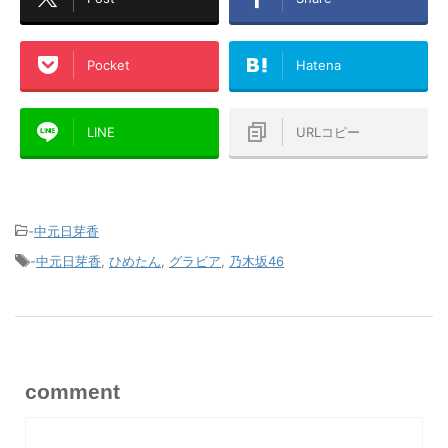
Pocket
Hatena
LINE
URLコピー
-
中元日芽香
-
中元日芽香
,
ひめたん
,
グラビア
,
乃木坂46
comment