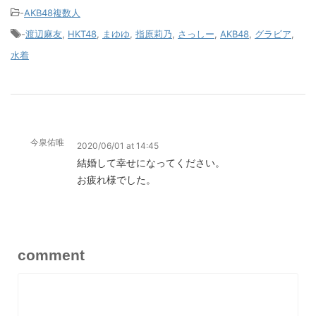
-
AKB48複数人
-
渡辺麻友
,
HKT48
,
まゆゆ
,
指原莉乃
,
さっしー
,
AKB48
,
グラビア
,
水着
今泉佑唯
2020/06/01 at 14:45
結婚して幸せになってください。
お疲れ様でした。
comment