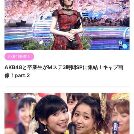
AKB48複数人
AKB48と卒業生がMステ3時間SPに集結！キャプ画
像！part.2