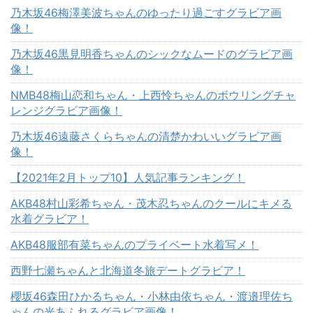
乃木坂46梅澤美波ちゃんのゆったり過ごすグラビア画
像！
乃木坂46黒見明香ちゃんのシックなムードのグラビア画
像！
NMB48梅山恋和ちゃん・上西怜ちゃんのボウリングチャ
レンジグラビア画像！
乃木坂46遠藤さくらちゃんの清楚かわいいグラビア画
像！
【2021年2月トップ10】人気記事ランキング！
AKB48村山彩希ちゃん・茂木忍ちゃんのクールにキメる
水着グラビア！
AKB48服部有菜ちゃんのプライベート水着写メ！
西野七瀬ちゃんと北海道冬旅デートグラビア！
櫻坂46森田ひかるちゃん・小林由依ちゃん・渡邉理佐ち
ゃんの光あふれるグラビア画像！