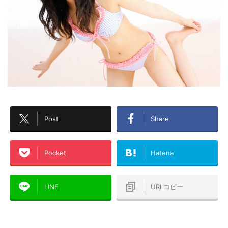
Post
Share
Pocket
Hatena
LINE
URLコピー