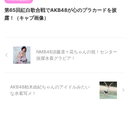
第65回紅白歌合戦でAKB48が心のプラカードを披
露！（キャプ画像）
NMB48須藤凛々花ちゃんの祝！センター
抜擢水着グラビア！
AKB48柏木由紀ちゃんのアイドルみたい
な水着写メ！