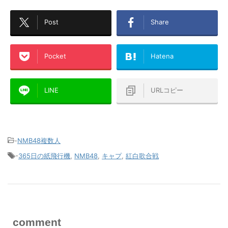
Post
Share
Pocket
Hatena
LINE
URLコピー
-
NMB48複数人
-
365日の紙飛行機
,
NMB48
,
キャプ
,
紅白歌合戦
comment