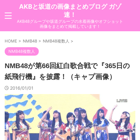
AKBと坂道の画像まとめブログ ガゾ
速！
AKB48グループや坂道グループの水着画像やオフショット
画像をまとめて掲載しています！
HOME
>
NMB48
>
NMB48複数人
>
NMB48複数人
NMB48が第66回紅白歌合戦で『365日の
紙飛行機』を披露！（キャプ画像）
2016/01/01