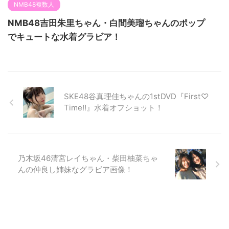
NMB48複数人
NMB48吉田朱里ちゃん・白間美瑠ちゃんのポップ
でキュートな水着グラビア！
SKE48谷真理佳ちゃんの1stDVD『First♡
Time!!』水着オフショット！
乃木坂46清宮レイちゃん・柴田柚菜ちゃ
んの仲良し姉妹なグラビア画像！