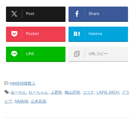
Post
Share
Pocket
Hatena
LINE
URLコピー
-
NMB48複数人
-
あーやん
,
れーちゃん
,
上西怜
,
梅山恋和
,
ココナ
,
LAPIS ARCH
,
グラ
ビア
,
NMB48
,
山本彩加