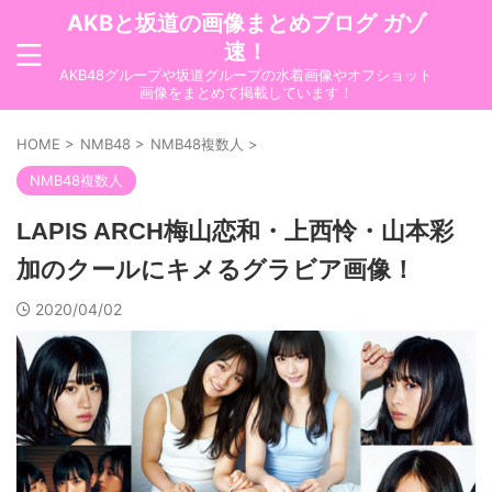
AKBと坂道の画像まとめブログ ガゾ
速！
AKB48グループや坂道グループの水着画像やオフショット
画像をまとめて掲載しています！
HOME
>
NMB48
>
NMB48複数人
>
NMB48複数人
LAPIS ARCH梅山恋和・上西怜・山本彩
加のクールにキメるグラビア画像！
2020/04/02