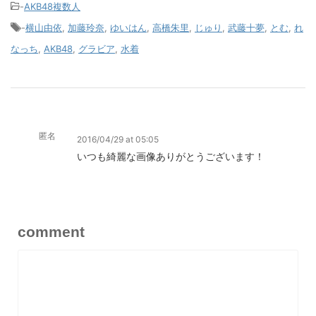
-
AKB48複数人
-
横山由依
,
加藤玲奈
,
ゆいはん
,
高橋朱里
,
じゅり
,
武藤十夢
,
とむ
,
れ
なっち
,
AKB48
,
グラビア
,
水着
匿名
2016/04/29 at 05:05
いつも綺麗な画像ありがとうございます！
comment