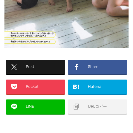
Post
Share
Pocket
Hatena
LINE
URLコピー