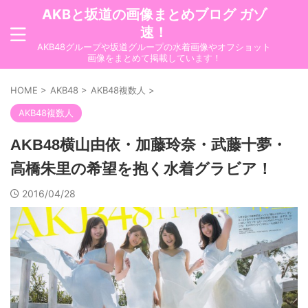
AKBと坂道の画像まとめブログ ガゾ
速！
AKB48グループや坂道グループの水着画像やオフショット
画像をまとめて掲載しています！
HOME
>
AKB48
>
AKB48複数人
>
AKB48複数人
AKB48横山由依・加藤玲奈・武藤十夢・
高橋朱里の希望を抱く水着グラビア！
2016/04/28