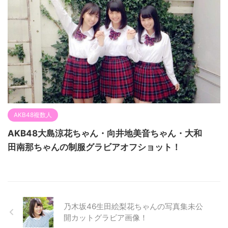
AKB48複数人
AKB48大島涼花ちゃん・向井地美音ちゃん・大和
田南那ちゃんの制服グラビアオフショット！
乃木坂46生田絵梨花ちゃんの写真集未公
開カットグラビア画像！