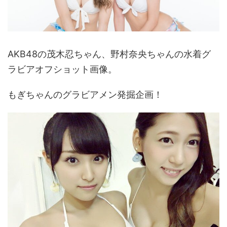
AKB48の茂木忍ちゃん、野村奈央ちゃんの水着グ
ラビアオフショット画像。
もぎちゃんのグラビアメン発掘企画！