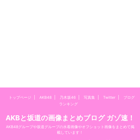
トップページ
AKB48
乃木坂46
写真集
Twitter
ブログ
ランキング
AKBと坂道の画像まとめブログ ガゾ速！
AKB48グループや坂道グループの水着画像やオフショット画像をまとめて掲
載しています！