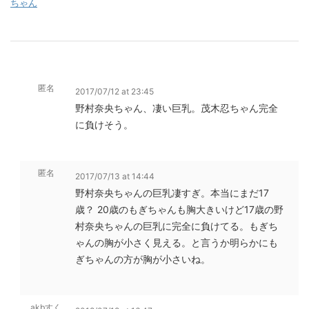
ちゃん
匿名
2017/07/12 at 23:45
野村奈央ちゃん、凄い巨乳。茂木忍ちゃん完全
に負けそう。
匿名
2017/07/13 at 14:44
野村奈央ちゃんの巨乳凄すぎ。本当にまだ17
歳？ 20歳のもぎちゃんも胸大きいけど17歳の野
村奈央ちゃんの巨乳に完全に負けてる。もぎち
ゃんの胸が小さく見える。と言うか明らかにも
ぎちゃんの方が胸が小さいね。
akbすく