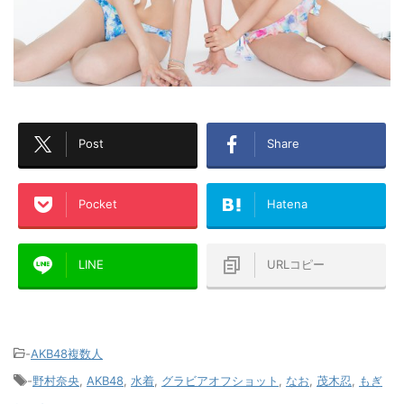
Post
Share
Pocket
Hatena
LINE
URLコピー
-
AKB48複数人
-
野村奈央
,
AKB48
,
水着
,
グラビアオフショット
,
なお
,
茂木忍
,
もぎ