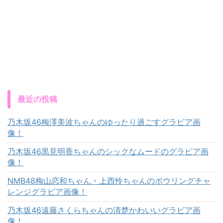
最近の投稿
乃木坂46梅澤美波ちゃんのゆったり過ごすグラビア画
像！
乃木坂46黒見明香ちゃんのシックなムードのグラビア画
像！
NMB48梅山恋和ちゃん・上西怜ちゃんのボウリングチャ
レンジグラビア画像！
乃木坂46遠藤さくらちゃんの清楚かわいいグラビア画
像！