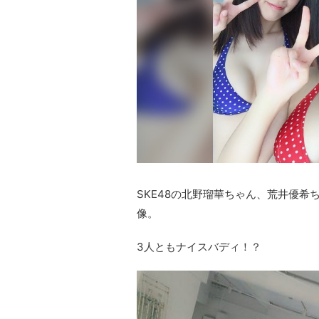
SKE48の北野瑠華ちゃん、荒井優
像。
3人ともナイスバディ！？