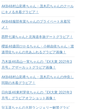
AKB48村山彩希ちゃん・茂木忍ちゃんのクール
にキメる水着グラビア！
AKB48服部有菜ちゃんのプライベート水着写
メ！
西野七瀬ちゃんと北海道冬旅デートグラビア！
櫻坂46森田ひかるちゃん・小林由依ちゃん・渡
邉理佐ちゃんの光あふれるグラビア画像！
乃木坂46高山一実ちゃんの『EX大衆 2021年3
月号』アザーカットグラビア画像！
AKB48村山彩希ちゃん・茂木忍ちゃんの仲良し
同期の水着グラビア！
日向坂46東村芽依ちゃんの『EX大衆 2021年3
月号』グラビアオフショット画像！
兒玉遥ちゃんの大胆ランジェリー解禁グラビ