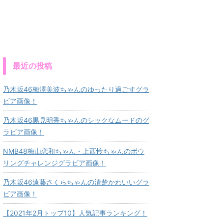
最近の投稿
乃木坂46梅澤美波ちゃんのゆったり過ごすグラ
ビア画像！
乃木坂46黒見明香ちゃんのシックなムードのグ
ラビア画像！
NMB48梅山恋和ちゃん・上西怜ちゃんのボウ
リングチャレンジグラビア画像！
乃木坂46遠藤さくらちゃんの清楚かわいいグラ
ビア画像！
【2021年2月トップ10】人気記事ランキング！