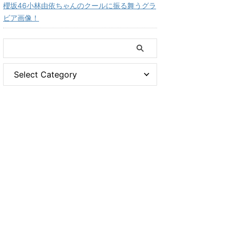
櫻坂46小林由依ちゃんのクールに振る舞うグラ
ビア画像！