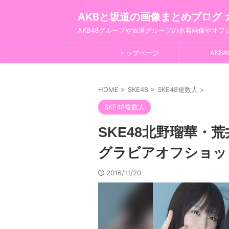
AKBと坂道の画像まとめブログ 
AKB48グループや坂道グループの水着画像やオ
トップページ
AKB4
HOME
>
SKE48
>
SKE48複数人
>
SKE48複数人
SKE48北野瑠華・
グラビアオフショッ
2016/11/20