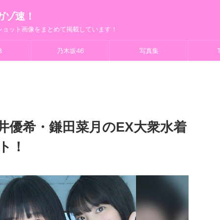
ガゾ速！
フショット画像をまとめて掲載しています！
8
乃木坂46
写真集
T
荒井優希・鎌田菜月のEX大衆水着
ト！