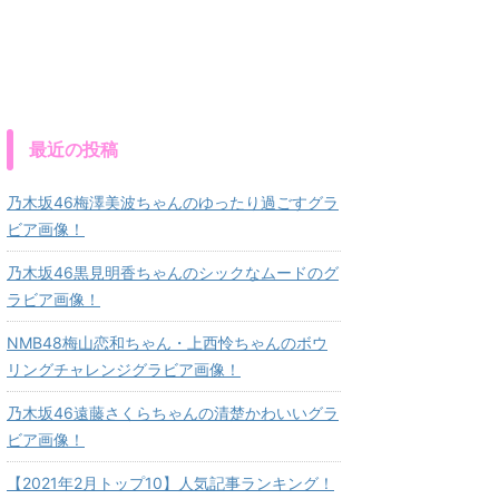
最近の投稿
乃木坂46梅澤美波ちゃんのゆったり過ごすグラ
ビア画像！
乃木坂46黒見明香ちゃんのシックなムードのグ
ラビア画像！
NMB48梅山恋和ちゃん・上西怜ちゃんのボウ
リングチャレンジグラビア画像！
乃木坂46遠藤さくらちゃんの清楚かわいいグラ
ビア画像！
【2021年2月トップ10】人気記事ランキング！