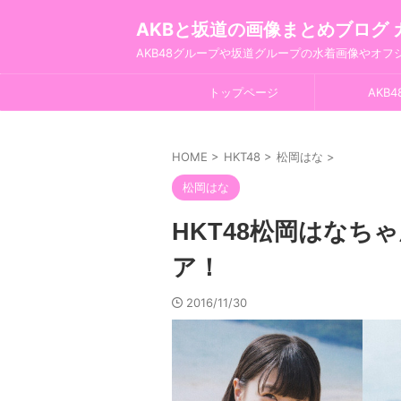
AKBと坂道の画像まとめブログ 
AKB48グループや坂道グループの水着画像やオ
トップページ
AKB4
HOME
>
HKT48
>
松岡はな
>
松岡はな
HKT48松岡はなち
ア！
2016/11/30