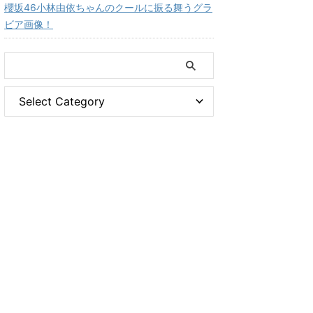
櫻坂46小林由依ちゃんのクールに振る舞うグラ
ビア画像！