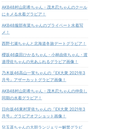
AKB48村山彩希ちゃん・茂木忍ちゃんのクール
にキメる水着グラビア！
AKB48服部有菜ちゃんのプライベート水着写
メ！
西野七瀬ちゃんと北海道冬旅デートグラビア！
櫻坂46森田ひかるちゃん・小林由依ちゃん・渡
邉理佐ちゃんの光あふれるグラビア画像！
乃木坂46高山一実ちゃんの『EX大衆 2021年3
月号』アザーカットグラビア画像！
AKB48村山彩希ちゃん・茂木忍ちゃんの仲良し
同期の水着グラビア！
日向坂46東村芽依ちゃんの『EX大衆 2021年3
月号』グラビアオフショット画像！
兒玉遥ちゃんの大胆ランジェリー解禁グラビ