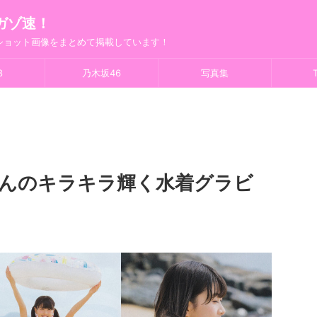
ガゾ速！
フショット画像をまとめて掲載しています！
8
乃木坂46
写真集
T
ゃんのキラキラ輝く水着グラビ