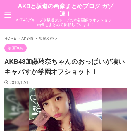
AKBと坂道の画像まとめブログ ガゾ
速！
AKB48グループや坂道グループの水着画像やオフショット
画像をまとめて掲載しています！
HOME
>
AKB48
>
加藤玲奈
>
加藤玲奈
AKB48加藤玲奈ちゃんのおっぱいが凄い
キャバすか学園オフショット！
2016/12/14