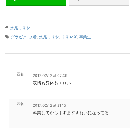
-
永尾まりや
-
グラビア
,
水着
,
永尾まりや
,
まりやぎ
,
卒業生
匿名
2017/02/12 at 07:39
表情も身体もエロい
匿名
2017/02/12 at 21:15
卒業してからますますきれいになってる