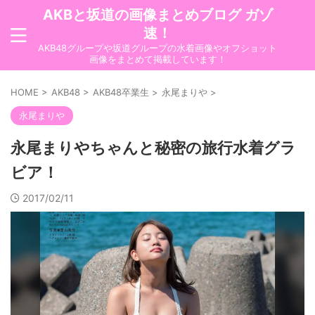
AKBと坂道の画像まとめブログ ガゾ
速！
AKB48グループや坂道グループの水着画像やオフショット
画像をまとめて掲載しています！
HOME
>
AKB48
>
AKB48卒業生
>
永尾まりや
>
永尾まりや
永尾まりやちゃんと秘密の旅行水着グラ
ビア！
2017/02/11