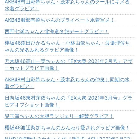
AKB48村山彩希ちゃん・茂木忍ちゃんのクールにキメる
水着グラビア！
AKB48服部有菜ちゃんのプライベート水着写メ！
西野七瀬ちゃんと北海道冬旅デートグラビア！
櫻坂46森田ひかるちゃん・小林由依ちゃん・渡邉理佐ち
ゃんの光あふれるグラビア画像！
乃木坂46高山一実ちゃんの『EX大衆 2021年3月号』アザ
ーカットグラビア画像！
AKB48村山彩希ちゃん・茂木忍ちゃんの仲良し同期の水
着グラビア！
日向坂46東村芽依ちゃんの『EX大衆 2021年3月号』グラ
ビアオフショット画像！
兒玉遥ちゃんの大胆ランジェリー解禁グラビア！
櫻坂46渡辺梨加ちゃんのふんわり愛されグラビア画像！
NMB48横野すみれちゃんの『週刊FLASH 2021年2月23