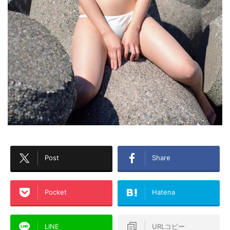
Post
Share
Pocket
Hatena
LINE
URLコピー