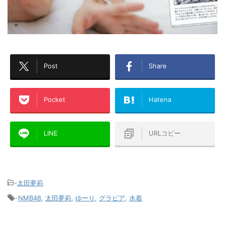
Post
Share
Pocket
Hatena
LINE
URLコピー
-
太田夢莉
-
NMB48
,
太田夢莉
,
ゆーり
,
グラビア
,
水着