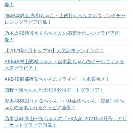
像！
NMB48梅山恋和ちゃん・上西怜ちゃんのボウリングチャ
レンジグラビア画像！
乃木坂46遠藤さくらちゃんの清楚かわいいグラビア画
像！
【2021年2月トップ10】人気記事ランキング！
AKB48村山彩希ちゃん・茂木忍ちゃんのクールにキメる
水着グラビア！
AKB48服部有菜ちゃんのプライベート水着写メ！
西野七瀬ちゃんと北海道冬旅デートグラビア！
櫻坂46森田ひかるちゃん・小林由依ちゃん・渡邉理佐ち
ゃんの光あふれるグラビア画像！
乃木坂46高山一実ちゃんの『EX大衆 2021年3月号』アザ
ーカットグラビア画像！