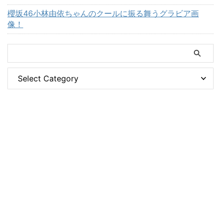
櫻坂46小林由依ちゃんのクールに振る舞うグラビア画
像！