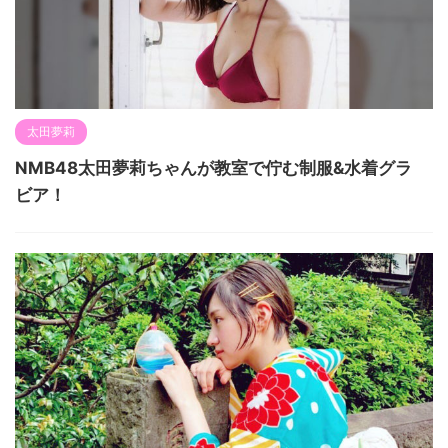
太田夢莉
NMB48太田夢莉ちゃんが教室で佇む制服&水着グラ
ビア！