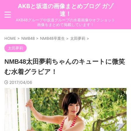
AKBと坂道の画像まとめブログ ガゾ
速！
AKB48グループや坂道グループの水着画像やオフショット
画像をまとめて掲載しています！
HOME
>
NMB48
>
NMB48卒業生
>
太田夢莉
>
太田夢莉
NMB48太田夢莉ちゃんのキュートに微笑
む水着グラビア！
2017/04/06