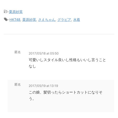
-
栗原紗英
-
HKT48
,
栗原紗英
,
さえちゃん
,
グラビア
,
水着
匿名
2017/05/18 at 05:50
可愛いしスタイル良いし性格もいいし言うこと
なし
匿名
2017/05/19 at 13:19
この娘、髪切ったらショートカットになりそ
う。