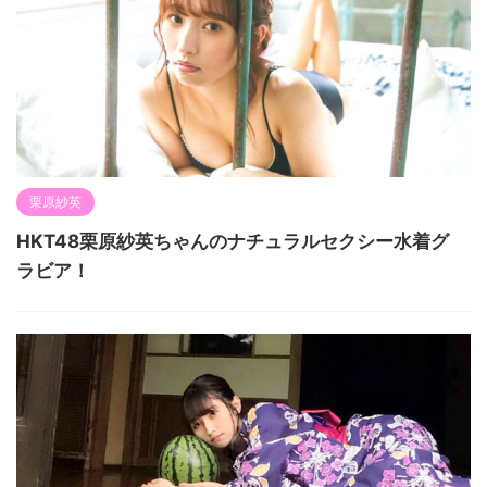
栗原紗英
HKT48栗原紗英ちゃんのナチュラルセクシー水着グ
ラビア！