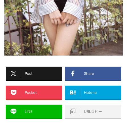
Post
Share
Pocket
Hatena
LINE
URLコピー