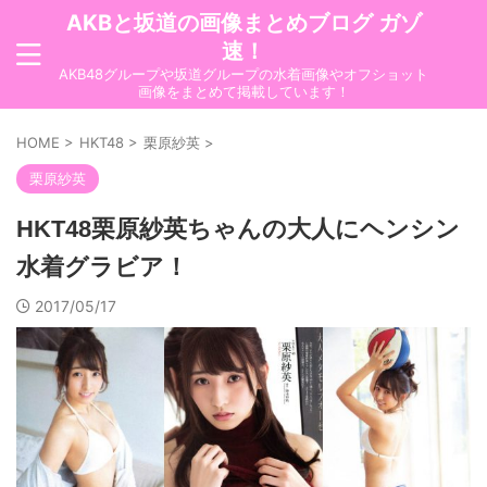
AKBと坂道の画像まとめブログ ガゾ
速！
AKB48グループや坂道グループの水着画像やオフショット
画像をまとめて掲載しています！
HOME
>
HKT48
>
栗原紗英
>
栗原紗英
HKT48栗原紗英ちゃんの大人にヘンシン
水着グラビア！
2017/05/17