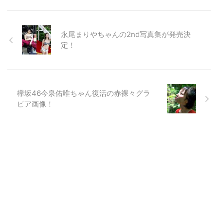
永尾まりやちゃんの2nd写真集が発売決
定！
欅坂46今泉佑唯ちゃん復活の赤裸々グラ
ビア画像！