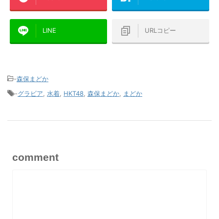
LINE
URLコピー
-
森保まどか
-
グラビア
,
水着
,
HKT48
,
森保まどか
,
まどか
comment