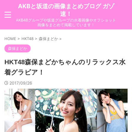
AKBと坂道の画像まとめブログ ガゾ
速！
AKB48グループや坂道グループの水着画像やオフショット
画像をまとめて掲載しています！
HOME
>
HKT48
>
森保まどか
>
森保まどか
HKT48森保まどかちゃんのリラックス水
着グラビア！
2017/09/26