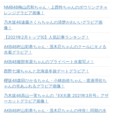
NMB48梅山恋和ちゃん・上西怜ちゃんのボウリングチャ
レンジグラビア画像！
乃木坂46遠藤さくらちゃんの清楚かわいいグラビア画
像！
【2021年2月トップ10】人気記事ランキング！
AKB48村山彩希ちゃん・茂木忍ちゃんのクールにキメる
水着グラビア！
AKB48服部有菜ちゃんのプライベート水着写メ！
西野七瀬ちゃんと北海道冬旅デートグラビア！
櫻坂46森田ひかるちゃん・小林由依ちゃん・渡邉理佐ち
ゃんの光あふれるグラビア画像！
乃木坂46高山一実ちゃんの『EX大衆 2021年3月号』アザ
ーカットグラビア画像！
AKB48村山彩希ちゃん・茂木忍ちゃんの仲良し同期の水