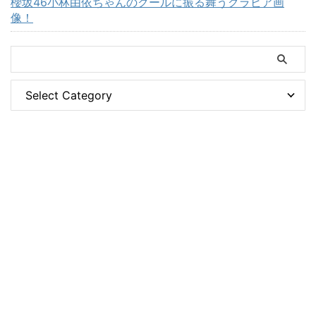
櫻坂46小林由依ちゃんのクールに振る舞うグラビア画
像！