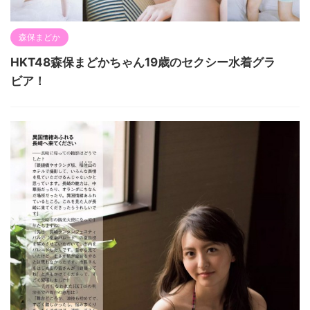
森保まどか
HKT48森保まどかちゃん19歳のセクシー水着グラ
ビア！