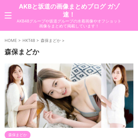
AKBと坂道の画像まとめブログ ガゾ
速！
AKB48グループや坂道グループの水着画像やオフショット
画像をまとめて掲載しています！
HOME
>
HKT48
>
森保まどか
>
森保まどか
森保まどか