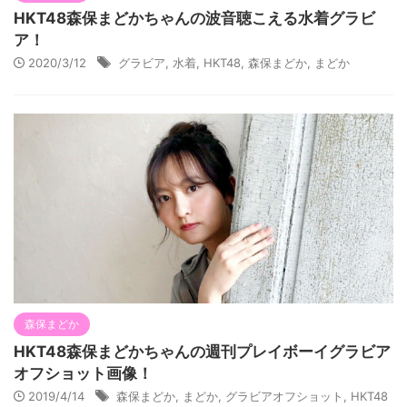
HKT48森保まどかちゃんの波音聴こえる水着グラビ
ア！
2020/3/12
グラビア
,
水着
,
HKT48
,
森保まどか
,
まどか
森保まどか
HKT48森保まどかちゃんの週刊プレイボーイグラビア
オフショット画像！
2019/4/14
森保まどか
,
まどか
,
グラビアオフショット
,
HKT48