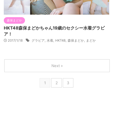
森保まどか
HKT48森保まどかちゃん19歳のセクシー水着グラビ
ア！
2017/1/18
グラビア
,
水着
,
HKT48
,
森保まどか
,
まどか
Next »
1
2
3