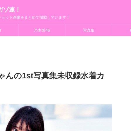
ガゾ速！
フショット画像をまとめて掲載しています！
8
乃木坂46
写真集
T
ゃんの1st写真集未収録水着カ