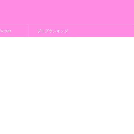
witter
ブログランキング