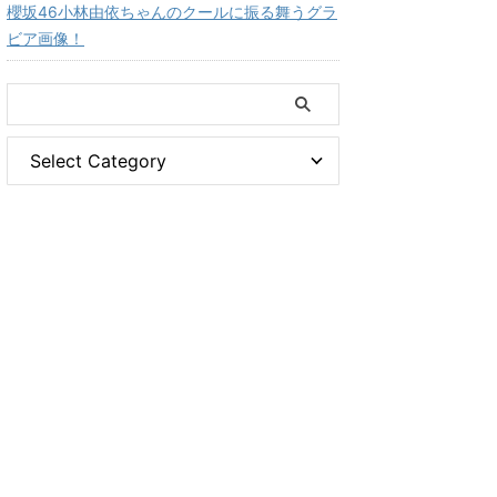
櫻坂46小林由依ちゃんのクールに振る舞うグラ
ビア画像！