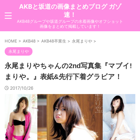
AKBと坂道の画像まとめブログ ガゾ
速！
AKB48グループや坂道グループの水着画像やオフショット
画像をまとめて掲載しています！
HOME
>
AKB48
>
AKB48卒業生
>
永尾まりや
>
永尾まりや
永尾まりやちゃんの2nd写真集『マブイ!
まりや。』表紙&先行下着グラビア！
2017/10/26