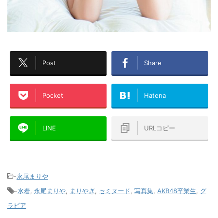
Post
Share
Pocket
Hatena
LINE
URLコピー
-
永尾まりや
-
水着
,
永尾まりや
,
まりやぎ
,
セミヌード
,
写真集
,
AKB48卒業生
,
グ
ラビア