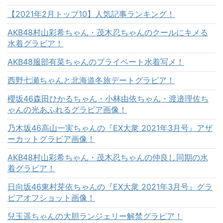
【2021年2月トップ10】人気記事ランキング！
AKB48村山彩希ちゃん・茂木忍ちゃんのクールにキメる
水着グラビア！
AKB48服部有菜ちゃんのプライベート水着写メ！
西野七瀬ちゃんと北海道冬旅デートグラビア！
櫻坂46森田ひかるちゃん・小林由依ちゃん・渡邉理佐ち
ゃんの光あふれるグラビア画像！
乃木坂46高山一実ちゃんの『EX大衆 2021年3月号』アザ
ーカットグラビア画像！
AKB48村山彩希ちゃん・茂木忍ちゃんの仲良し同期の水
着グラビア！
日向坂46東村芽依ちゃんの『EX大衆 2021年3月号』グラ
ビアオフショット画像！
兒玉遥ちゃんの大胆ランジェリー解禁グラビア！