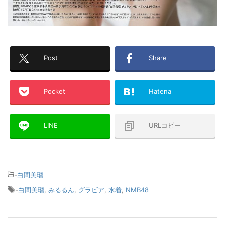
Post
Share
Pocket
Hatena
LINE
URLコピー
-
白間美瑠
-
白間美瑠
,
みるるん
,
グラビア
,
水着
,
NMB48