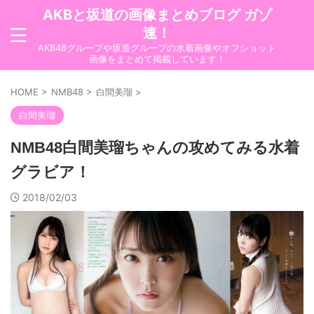
AKBと坂道の画像まとめブログ ガゾ
速！
AKB48グループや坂道グループの水着画像やオフショット
画像をまとめて掲載しています！
HOME
>
NMB48
>
白間美瑠
>
白間美瑠
NMB48白間美瑠ちゃんの攻めてみる水着
グラビア！
2018/02/03