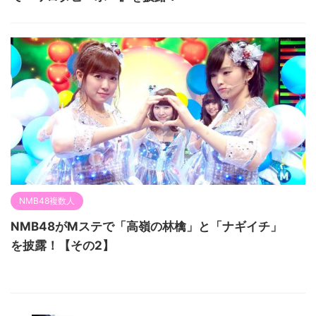
NMB48複数人
NMB48がMステで「高嶺の林檎」と「ナギイチ」
を披露！【その2】