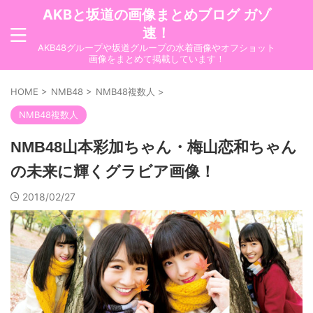
AKBと坂道の画像まとめブログ ガゾ
速！
AKB48グループや坂道グループの水着画像やオフショット
画像をまとめて掲載しています！
HOME
>
NMB48
>
NMB48複数人
>
NMB48複数人
NMB48山本彩加ちゃん・梅山恋和ちゃん
の未来に輝くグラビア画像！
2018/02/27