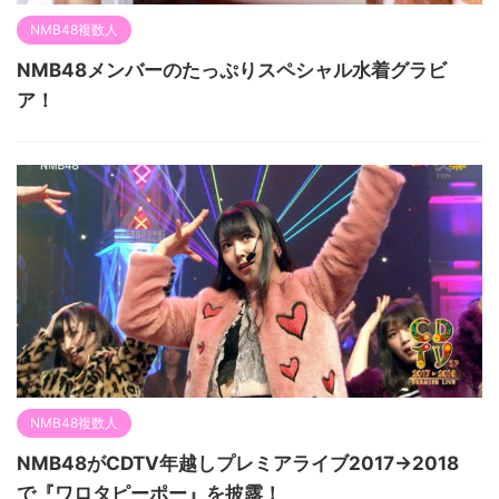
NMB48複数人
NMB48メンバーのたっぷりスペシャル水着グラビ
ア！
NMB48複数人
NMB48がCDTV年越しプレミアライブ2017→2018
で『ワロタピーポー』を披露！