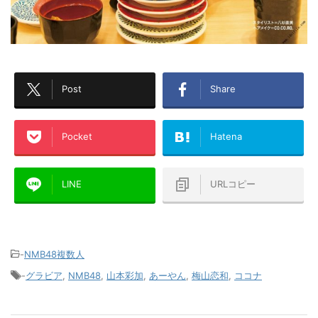
Post
Share
Pocket
Hatena
LINE
URLコピー
-
NMB48複数人
-
グラビア
,
NMB48
,
山本彩加
,
あーやん
,
梅山恋和
,
ココナ