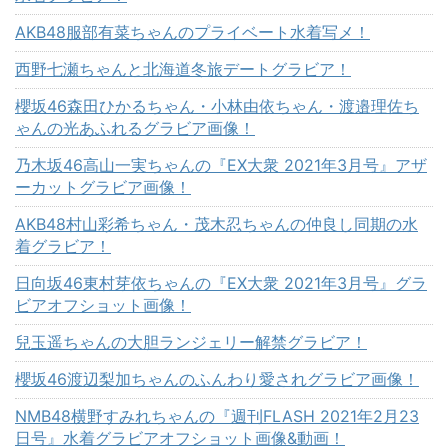
AKB48服部有菜ちゃんのプライベート水着写メ！
西野七瀬ちゃんと北海道冬旅デートグラビア！
櫻坂46森田ひかるちゃん・小林由依ちゃん・渡邉理佐ち
ゃんの光あふれるグラビア画像！
乃木坂46高山一実ちゃんの『EX大衆 2021年3月号』アザ
ーカットグラビア画像！
AKB48村山彩希ちゃん・茂木忍ちゃんの仲良し同期の水
着グラビア！
日向坂46東村芽依ちゃんの『EX大衆 2021年3月号』グラ
ビアオフショット画像！
兒玉遥ちゃんの大胆ランジェリー解禁グラビア！
櫻坂46渡辺梨加ちゃんのふんわり愛されグラビア画像！
NMB48横野すみれちゃんの『週刊FLASH 2021年2月23
日号』水着グラビアオフショット画像&動画！