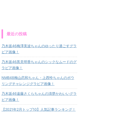
最近の投稿
乃木坂46梅澤美波ちゃんのゆったり過ごすグラ
ビア画像！
乃木坂46黒見明香ちゃんのシックなムードのグ
ラビア画像！
NMB48梅山恋和ちゃん・上西怜ちゃんのボウ
リングチャレンジグラビア画像！
乃木坂46遠藤さくらちゃんの清楚かわいいグラ
ビア画像！
【2021年2月トップ10】人気記事ランキング！