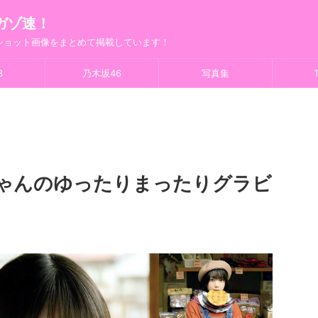
ガゾ速！
フショット画像をまとめて掲載しています！
8
乃木坂46
写真集
T
ちゃんのゆったりまったりグラビ