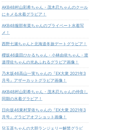
AKB48村山彩希ちゃん・茂木忍ちゃんのクール
にキメる水着グラビア！
AKB48服部有菜ちゃんのプライベート水着写
メ！
西野七瀬ちゃんと北海道冬旅デートグラビア！
櫻坂46森田ひかるちゃん・小林由依ちゃん・渡
邉理佐ちゃんの光あふれるグラビア画像！
乃木坂46高山一実ちゃんの『EX大衆 2021年3
月号』アザーカットグラビア画像！
AKB48村山彩希ちゃん・茂木忍ちゃんの仲良し
同期の水着グラビア！
日向坂46東村芽依ちゃんの『EX大衆 2021年3
月号』グラビアオフショット画像！
兒玉遥ちゃんの大胆ランジェリー解禁グラビ