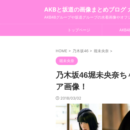
AKBと坂道の画像まとめブログ 
AKB48グループや坂道グループの水着画像やオ
トップページ
AKB4
HOME
>
乃木坂46
>
堀未央奈
>
堀未央奈
乃木坂46堀未央奈
ア画像！
2018/03/02