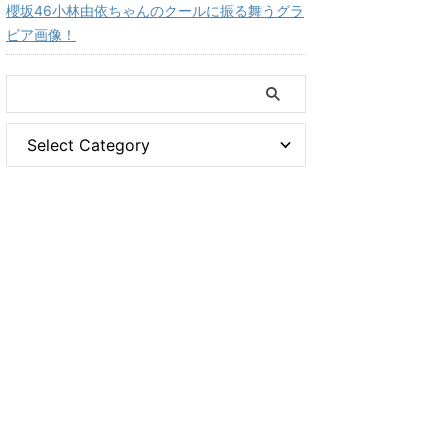
櫻坂46小林由依ちゃんのクールに振る舞うグラ
ビア画像！