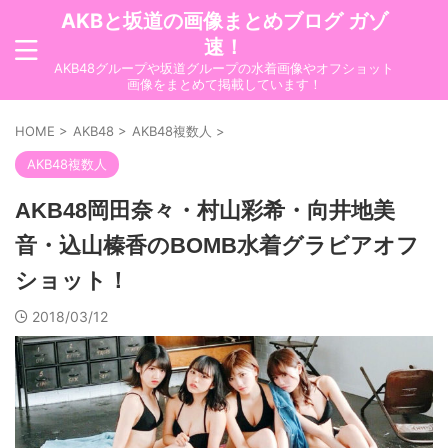
AKBと坂道の画像まとめブログ ガゾ
速！
AKB48グループや坂道グループの水着画像やオフショット
画像をまとめて掲載しています！
HOME
>
AKB48
>
AKB48複数人
>
AKB48複数人
AKB48岡田奈々・村山彩希・向井地美
音・込山榛香のBOMB水着グラビアオフ
ショット！
2018/03/12