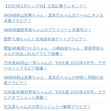
【2021年2月トップ10】人気記事ランキング！
AKB48村山彩希ちゃん・茂木忍ちゃんのクールにキメる
水着グラビア！
AKB48服部有菜ちゃんのプライベート水着写メ！
西野七瀬ちゃんと北海道冬旅デートグラビア！
櫻坂46森田ひかるちゃん・小林由依ちゃん・渡邉理佐ち
ゃんの光あふれるグラビア画像！
乃木坂46高山一実ちゃんの『EX大衆 2021年3月号』アザ
ーカットグラビア画像！
AKB48村山彩希ちゃん・茂木忍ちゃんの仲良し同期の水
着グラビア！
日向坂46東村芽依ちゃんの『EX大衆 2021年3月号』グラ
ビアオフショット画像！
兒玉遥ちゃんの大胆ランジェリー解禁グラビア！