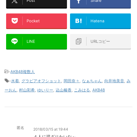
Post
Share
Pocket
Hatena
LINE
URLコピー
-
AKB48複数人
-
水着
,
グラビアオフショット
,
岡田奈々
,
なぁちゃん
,
向井地美音
,
み
ーおん
,
村山彩希
,
ゆいりー
,
込山榛香
,
こみはる
,
AKB48
匿名
2018/03/15 at 19:44
４人に混ざりたいな～