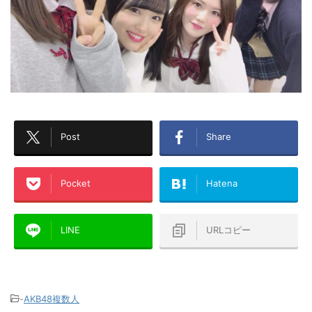
Post
Share
Pocket
Hatena
LINE
URLコピー
-
AKB48複数人