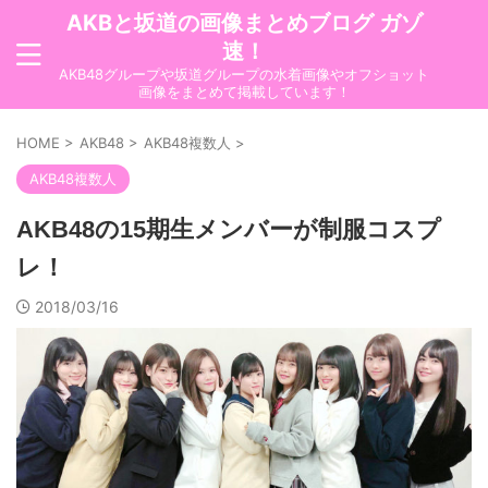
AKBと坂道の画像まとめブログ ガゾ
速！
AKB48グループや坂道グループの水着画像やオフショット
画像をまとめて掲載しています！
HOME
>
AKB48
>
AKB48複数人
>
AKB48複数人
AKB48の15期生メンバーが制服コスプ
レ！
2018/03/16