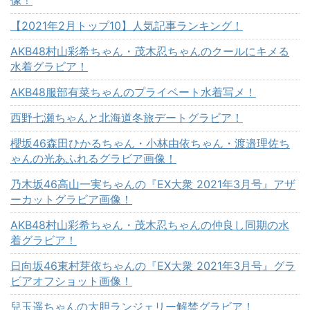
像！
【2021年2月トップ10】人気記事ランキング！
AKB48村山彩希ちゃん・茂木忍ちゃんのクールにキメる
水着グラビア！
AKB48服部有菜ちゃんのプライベート水着写メ！
西野七瀬ちゃんと北海道冬旅デートグラビア！
櫻坂46森田ひかるちゃん・小林由依ちゃん・渡邉理佐ち
ゃんの光あふれるグラビア画像！
乃木坂46高山一実ちゃんの『EX大衆 2021年3月号』アザ
ーカットグラビア画像！
AKB48村山彩希ちゃん・茂木忍ちゃんの仲良し同期の水
着グラビア！
日向坂46東村芽依ちゃんの『EX大衆 2021年3月号』グラ
ビアオフショット画像！
兒玉遥ちゃんの大胆ランジェリー解禁グラビア！