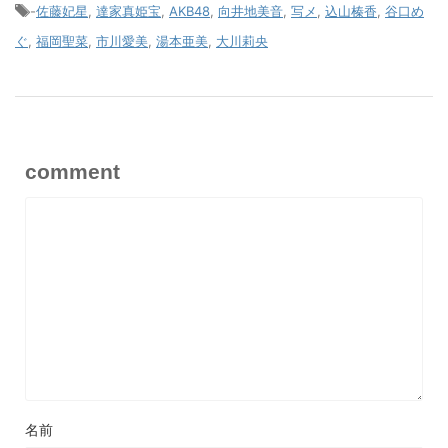
-
佐藤妃星
,
達家真姫宝
,
AKB48
,
向井地美音
,
写メ
,
込山榛香
,
谷口め
ぐ
,
福岡聖菜
,
市川愛美
,
湯本亜美
,
大川莉央
comment
名前