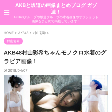
AKBと坂道の画像まとめブログ ガゾ
速！
AKB48グループや坂道グループの水着画像やオフショット
画像をまとめて掲載しています！
HOME
>
AKB48
>
村山彩希
>
村山彩希
AKB48村山彩希ちゃんモノクロ水着のグ
ラビア画像！
2018/04/07