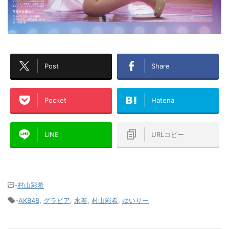
Post
Share
Pocket
Hatena
LINE
URLコピー
-
村山彩希
-
AKB48
,
グラビア
,
水着
,
村山彩希
,
ゆいりー