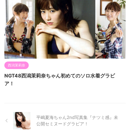
西潟茉莉奈
NGT48西潟茉莉奈ちゃん初めてのソロ水着グラビ
ア！
平嶋夏海ちゃん2nd写真集『ナツミ感』未
公開セミヌードグラビア！