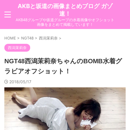
AKBと坂道の画像まとめブログ ガゾ
速！
AKB48グループや坂道グループの水着画像やオフショット
画像をまとめて掲載しています！
HOME
>
NGT48
>
西潟茉莉奈
>
西潟茉莉奈
NGT48西潟茉莉奈ちゃんのBOMB水着グ
ラビアオフショット！
2018/05/17