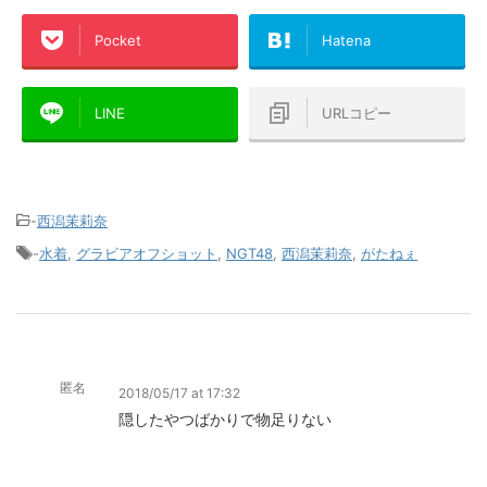
Pocket
Hatena
LINE
URLコピー
-
西潟茉莉奈
-
水着
,
グラビアオフショット
,
NGT48
,
西潟茉莉奈
,
がたねぇ
匿名
2018/05/17 at 17:32
隠したやつばかりで物足りない