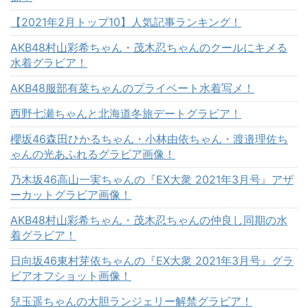
【2021年2月トップ10】人気記事ランキング！
AKB48村山彩希ちゃん・茂木忍ちゃんのクールにキメる
水着グラビア！
AKB48服部有菜ちゃんのプライベート水着写メ！
西野七瀬ちゃんと北海道冬旅デートグラビア！
櫻坂46森田ひかるちゃん・小林由依ちゃん・渡邉理佐ち
ゃんの光あふれるグラビア画像！
乃木坂46高山一実ちゃんの『EX大衆 2021年3月号』アザ
ーカットグラビア画像！
AKB48村山彩希ちゃん・茂木忍ちゃんの仲良し同期の水
着グラビア！
日向坂46東村芽依ちゃんの『EX大衆 2021年3月号』グラ
ビアオフショット画像！
兒玉遥ちゃんの大胆ランジェリー解禁グラビア！