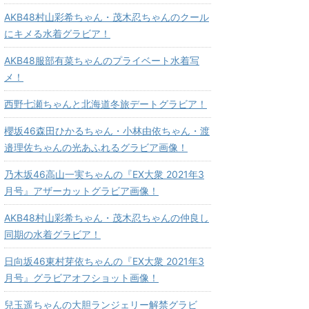
AKB48村山彩希ちゃん・茂木忍ちゃんのクール
にキメる水着グラビア！
AKB48服部有菜ちゃんのプライベート水着写
メ！
西野七瀬ちゃんと北海道冬旅デートグラビア！
櫻坂46森田ひかるちゃん・小林由依ちゃん・渡
邉理佐ちゃんの光あふれるグラビア画像！
乃木坂46高山一実ちゃんの『EX大衆 2021年3
月号』アザーカットグラビア画像！
AKB48村山彩希ちゃん・茂木忍ちゃんの仲良し
同期の水着グラビア！
日向坂46東村芽依ちゃんの『EX大衆 2021年3
月号』グラビアオフショット画像！
兒玉遥ちゃんの大胆ランジェリー解禁グラビ