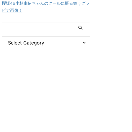
櫻坂46小林由依ちゃんのクールに振る舞うグラ
ビア画像！