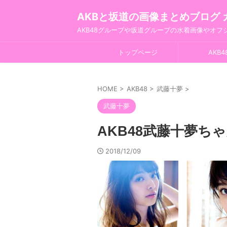
AKBと坂道の画像まとめブログ 
AKB48グループや坂道グループの水着画像やオ
トップページ
AKB4
HOME
>
AKB48
>
武藤十夢
>
武藤十夢
AKB48武藤十夢ち
2018/12/09