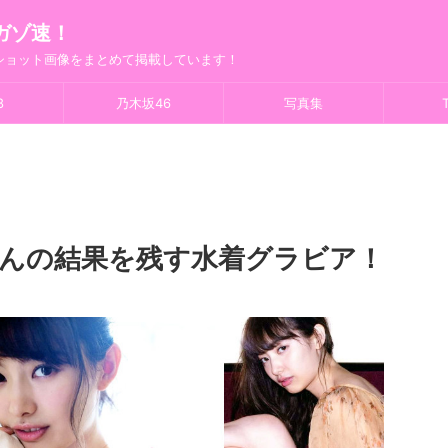
ガゾ速！
フショット画像をまとめて掲載しています！
8
乃木坂46
写真集
T
ゃんの結果を残す水着グラビア！