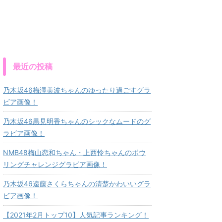
最近の投稿
乃木坂46梅澤美波ちゃんのゆったり過ごすグラ
ビア画像！
乃木坂46黒見明香ちゃんのシックなムードのグ
ラビア画像！
NMB48梅山恋和ちゃん・上西怜ちゃんのボウ
リングチャレンジグラビア画像！
乃木坂46遠藤さくらちゃんの清楚かわいいグラ
ビア画像！
【2021年2月トップ10】人気記事ランキング！