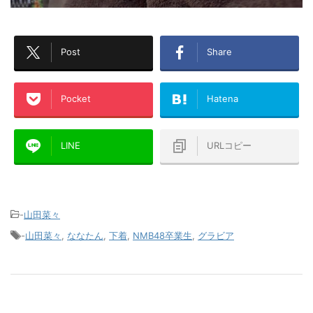
Post
Share
Pocket
Hatena
LINE
URLコピー
-
山田菜々
-
山田菜々
,
ななたん
,
下着
,
NMB48卒業生
,
グラビア