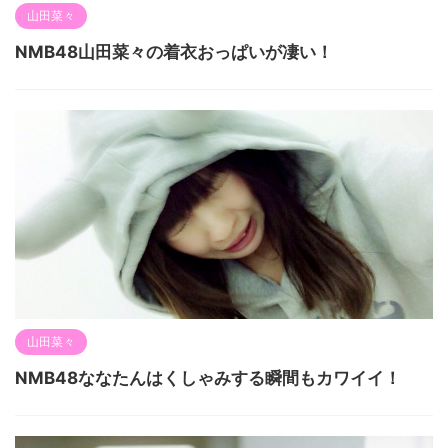
山田菜々
NMB48山田菜々の着衣おっぱいが凄い！
山田菜々
NMB48ななたんはくしゃみする瞬間もカワイイ！