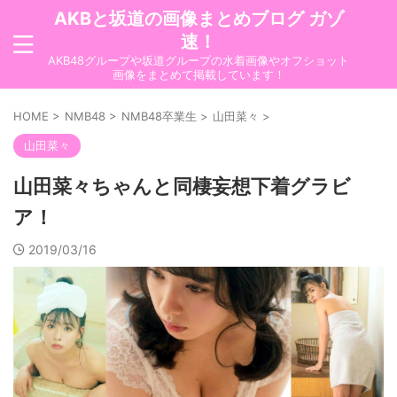
AKBと坂道の画像まとめブログ ガゾ
速！
AKB48グループや坂道グループの水着画像やオフショット
画像をまとめて掲載しています！
HOME
>
NMB48
>
NMB48卒業生
>
山田菜々
>
山田菜々
山田菜々ちゃんと同棲妄想下着グラビ
ア！
2019/03/16