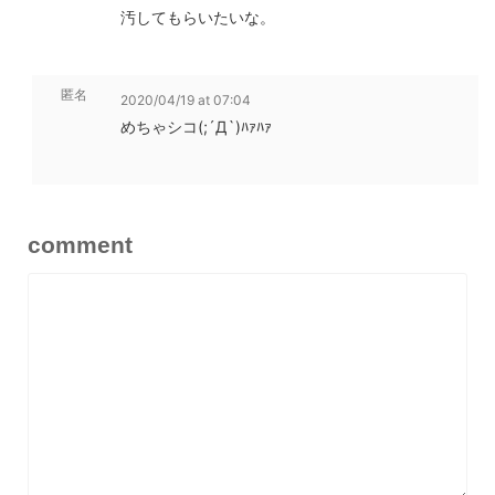
汚してもらいたいな。
匿名
2020/04/19 at 07:04
めちゃシコ(;´Д`)ﾊｧﾊｧ
comment