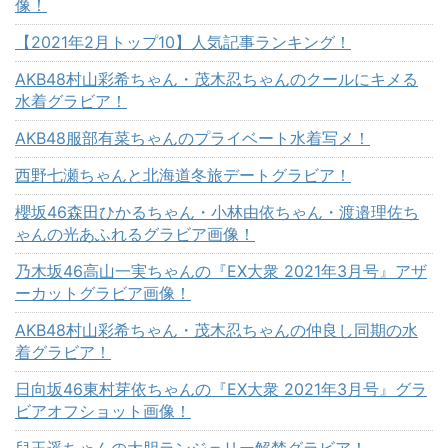
像！
【2021年2月トップ10】人気記事ランキング！
AKB48村山彩希ちゃん・茂木忍ちゃんのクールにキメる
水着グラビア！
AKB48服部有菜ちゃんのプライベート水着写メ！
西野七瀬ちゃんと北海道冬旅デートグラビア！
櫻坂46森田ひかるちゃん・小林由依ちゃん・渡邉理佐ち
ゃんの光あふれるグラビア画像！
乃木坂46高山一実ちゃんの『EX大衆 2021年3月号』アザ
ーカットグラビア画像！
AKB48村山彩希ちゃん・茂木忍ちゃんの仲良し同期の水
着グラビア！
日向坂46東村芽依ちゃんの『EX大衆 2021年3月号』グラ
ビアオフショット画像！
兒玉遥ちゃんの大胆ランジェリー解禁グラビア！