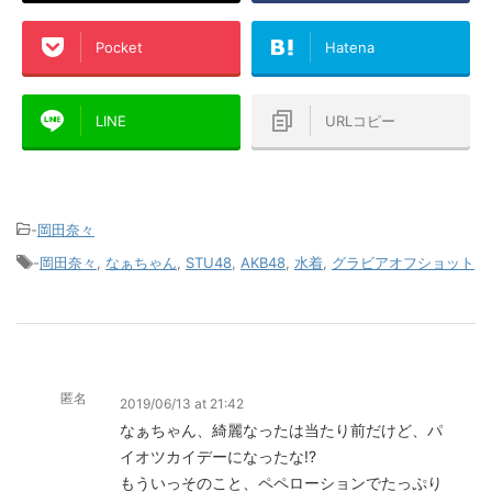
Pocket
Hatena
LINE
URLコピー
-
岡田奈々
-
岡田奈々
,
なぁちゃん
,
STU48
,
AKB48
,
水着
,
グラビアオフショット
匿名
2019/06/13 at 21:42
なぁちゃん、綺麗なったは当たり前だけど、パ
イオツカイデーになったな!?
もういっそのこと、ペペローションでたっぷり