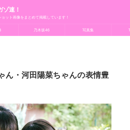
ガゾ速！
フショット画像をまとめて掲載しています！
8
乃木坂46
写真集
T
ちゃん・河田陽菜ちゃんの表情豊