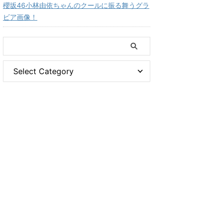
櫻坂46小林由依ちゃんのクールに振る舞うグラ
ビア画像！