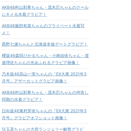
AKB48村山彩希ちゃん・茂木忍ちゃんのクール
にキメる水着グラビア！
AKB48服部有菜ちゃんのプライベート水着写
メ！
西野七瀬ちゃんと北海道冬旅デートグラビア！
櫻坂46森田ひかるちゃん・小林由依ちゃん・渡
邉理佐ちゃんの光あふれるグラビア画像！
乃木坂46高山一実ちゃんの『EX大衆 2021年3
月号』アザーカットグラビア画像！
AKB48村山彩希ちゃん・茂木忍ちゃんの仲良し
同期の水着グラビア！
日向坂46東村芽依ちゃんの『EX大衆 2021年3
月号』グラビアオフショット画像！
兒玉遥ちゃんの大胆ランジェリー解禁グラビ