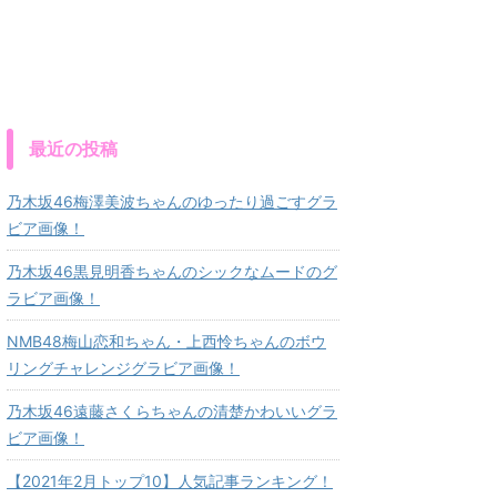
最近の投稿
乃木坂46梅澤美波ちゃんのゆったり過ごすグラ
ビア画像！
乃木坂46黒見明香ちゃんのシックなムードのグ
ラビア画像！
NMB48梅山恋和ちゃん・上西怜ちゃんのボウ
リングチャレンジグラビア画像！
乃木坂46遠藤さくらちゃんの清楚かわいいグラ
ビア画像！
【2021年2月トップ10】人気記事ランキング！