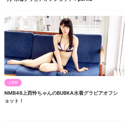
上西怜
NMB48上西怜ちゃんのBUBKA水着グラビアオフシ
ョット！