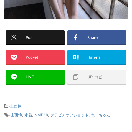
Post
Share
Pocket
Hatena
LINE
URLコピー
-
上西怜
-
上西怜
,
水着
,
NMB48
,
グラビアオフショット
,
れーちゃん