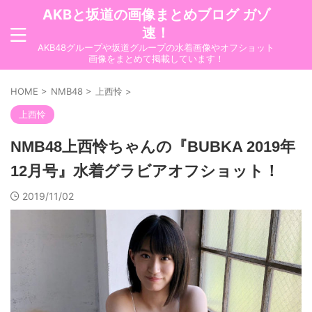
AKBと坂道の画像まとめブログ ガゾ
速！
AKB48グループや坂道グループの水着画像やオフショット
画像をまとめて掲載しています！
HOME
>
NMB48
>
上西怜
>
上西怜
NMB48上西怜ちゃんの『BUBKA 2019年
12月号』水着グラビアオフショット！
2019/11/02