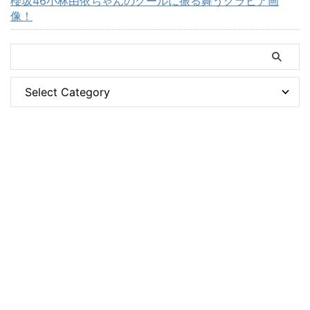
櫻坂46小林由依ちゃんのクールに振る舞うグラビア画
像！