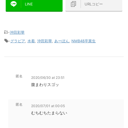
LINE
URLコピー
-
沖田彩華
-
グラビア
,
水着
,
沖田彩華
,
あーぽん
,
NMB48卒業生
匿名
2020/06/30 at 23:51
腹まわりスゴッ
匿名
2020/07/01 at 00:05
むちむちたまらない