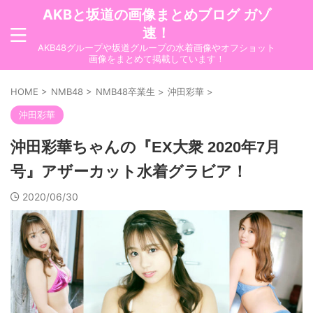
AKBと坂道の画像まとめブログ ガゾ
速！
AKB48グループや坂道グループの水着画像やオフショット
画像をまとめて掲載しています！
HOME
>
NMB48
>
NMB48卒業生
>
沖田彩華
>
沖田彩華
沖田彩華ちゃんの『EX大衆 2020年7月
号』アザーカット水着グラビア！
2020/06/30