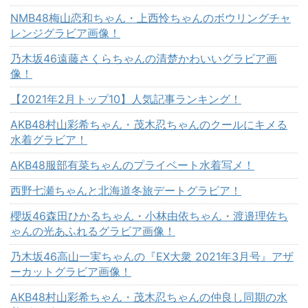
NMB48梅山恋和ちゃん・上西怜ちゃんのボウリングチャ
レンジグラビア画像！
乃木坂46遠藤さくらちゃんの清楚かわいいグラビア画
像！
【2021年2月トップ10】人気記事ランキング！
AKB48村山彩希ちゃん・茂木忍ちゃんのクールにキメる
水着グラビア！
AKB48服部有菜ちゃんのプライベート水着写メ！
西野七瀬ちゃんと北海道冬旅デートグラビア！
櫻坂46森田ひかるちゃん・小林由依ちゃん・渡邉理佐ち
ゃんの光あふれるグラビア画像！
乃木坂46高山一実ちゃんの『EX大衆 2021年3月号』アザ
ーカットグラビア画像！
AKB48村山彩希ちゃん・茂木忍ちゃんの仲良し同期の水