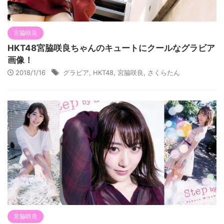
宮脇咲良
HKT48宮脇咲良ちゃんのキュートにクールなグラビア
画像！
2018/1/16
グラビア
,
HKT48
,
宮脇咲良
,
さくらたん
宮脇咲良