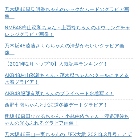
乃木坂46黒見明香ちゃんのシックなムードのグラビア画
像！
NMB48梅山恋和ちゃん・上西怜ちゃんのボウリングチャ
レンジグラビア画像！
乃木坂46遠藤さくらちゃんの清楚かわいいグラビア画
像！
【2021年2月トップ10】人気記事ランキング！
AKB48村山彩希ちゃん・茂木忍ちゃんのクールにキメる
水着グラビア！
AKB48服部有菜ちゃんのプライベート水着写メ！
西野七瀬ちゃんと北海道冬旅デートグラビア！
櫻坂46森田ひかるちゃん・小林由依ちゃん・渡邉理佐ち
ゃんの光あふれるグラビア画像！
乃木坂46高山一実ちゃんの『EX大衆 2021年3月号』アザ