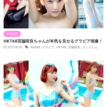
宮脇咲良
HKT48宮脇咲良ちゃんが本気を見せるグラビア画像！
2017/9/19
AKB48
,
グラビア
,
HKT48
,
宮脇咲良
,
さくらたん