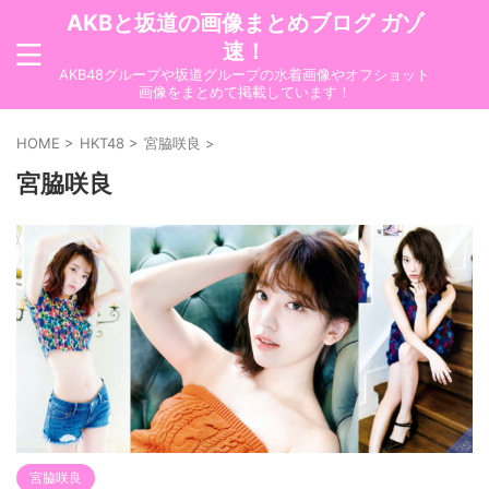
AKBと坂道の画像まとめブログ ガゾ
速！
AKB48グループや坂道グループの水着画像やオフショット
画像をまとめて掲載しています！
HOME
>
HKT48
>
宮脇咲良
>
宮脇咲良
宮脇咲良