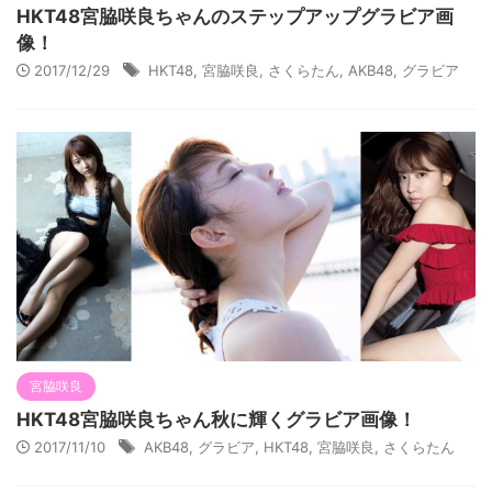
HKT48宮脇咲良ちゃんのステップアップグラビア画
像！
2017/12/29
HKT48
,
宮脇咲良
,
さくらたん
,
AKB48
,
グラビア
宮脇咲良
HKT48宮脇咲良ちゃん秋に輝くグラビア画像！
2017/11/10
AKB48
,
グラビア
,
HKT48
,
宮脇咲良
,
さくらたん