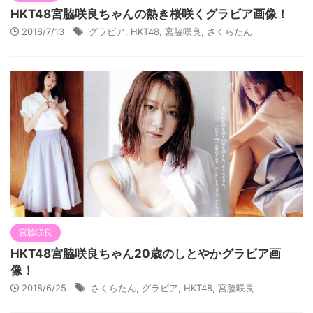
HKT48宮脇咲良ちゃんの熱き桜咲くグラビア画像！
2018/7/13
グラビア
,
HKT48
,
宮脇咲良
,
さくらたん
宮脇咲良
HKT48宮脇咲良ちゃん20歳のしとやかグラビア画
像！
2018/6/25
さくらたん
,
グラビア
,
HKT48
,
宮脇咲良