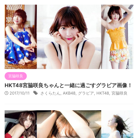
宮脇咲良
HKT48宮脇咲良ちゃんと一緒に過ごすグラビア画像！
2017/10/11
さくらたん
,
AKB48
,
グラビア
,
HKT48
,
宮脇咲良