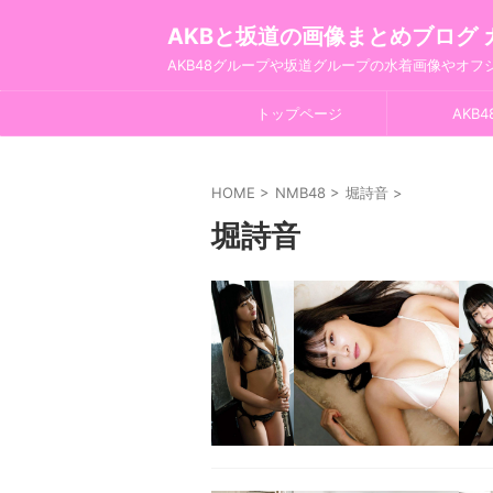
AKBと坂道の画像まとめブログ 
AKB48グループや坂道グループの水着画像やオ
トップページ
AKB4
HOME
>
NMB48
>
堀詩音
>
堀詩音