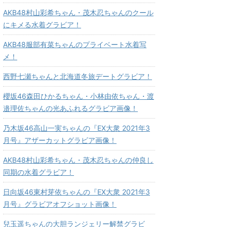
AKB48村山彩希ちゃん・茂木忍ちゃんのクール
にキメる水着グラビア！
AKB48服部有菜ちゃんのプライベート水着写
メ！
西野七瀬ちゃんと北海道冬旅デートグラビア！
櫻坂46森田ひかるちゃん・小林由依ちゃん・渡
邉理佐ちゃんの光あふれるグラビア画像！
乃木坂46高山一実ちゃんの『EX大衆 2021年3
月号』アザーカットグラビア画像！
AKB48村山彩希ちゃん・茂木忍ちゃんの仲良し
同期の水着グラビア！
日向坂46東村芽依ちゃんの『EX大衆 2021年3
月号』グラビアオフショット画像！
兒玉遥ちゃんの大胆ランジェリー解禁グラビ