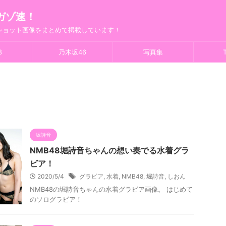
ガゾ速！
フショット画像をまとめて掲載しています！
8
乃木坂46
写真集
T
堀詩音
NMB48堀詩音ちゃんの想い奏でる水着グラ
ビア！
2020/5/4
グラビア
,
水着
,
NMB48
,
堀詩音
,
しおん
NMB48の堀詩音ちゃんの水着グラビア画像。 はじめて
のソログラビア！