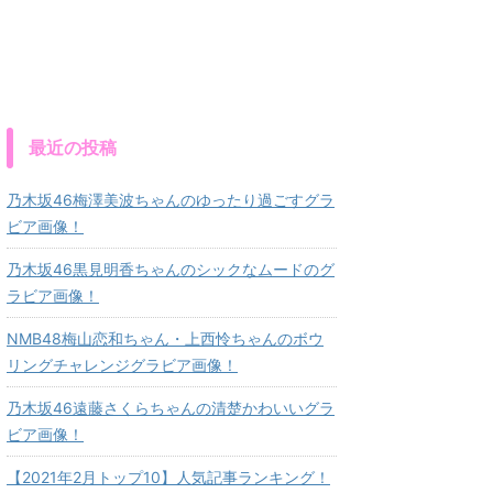
最近の投稿
乃木坂46梅澤美波ちゃんのゆったり過ごすグラ
ビア画像！
乃木坂46黒見明香ちゃんのシックなムードのグ
ラビア画像！
NMB48梅山恋和ちゃん・上西怜ちゃんのボウ
リングチャレンジグラビア画像！
乃木坂46遠藤さくらちゃんの清楚かわいいグラ
ビア画像！
【2021年2月トップ10】人気記事ランキング！