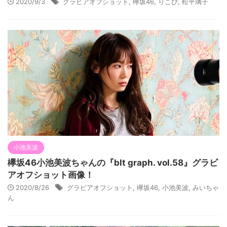
2020/9/3
グラビアオフショット
,
欅坂46
,
りこぴ
,
松平璃子
小池美波
欅坂46小池美波ちゃんの『blt graph. vol.58』グラビ
アオフショット画像！
2020/8/26
グラビアオフショット
,
欅坂46
,
小池美波
,
みいちゃ
ん