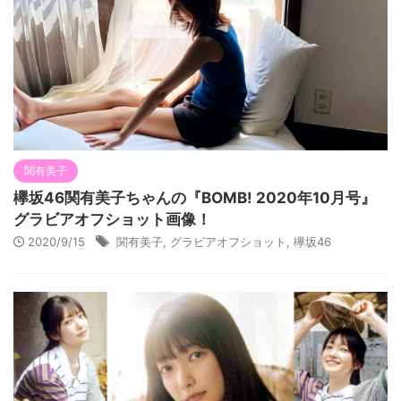
関有美子
欅坂46関有美子ちゃんの『BOMB! 2020年10月号』
グラビアオフショット画像！
2020/9/15
関有美子
,
グラビアオフショット
,
欅坂46