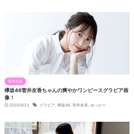
菅井友香
欅坂46菅井友香ちゃんの爽やかワンピースグラビア画
像！
2020/9/23
グラビア
,
欅坂46
,
菅井友香
,
ゆっかー