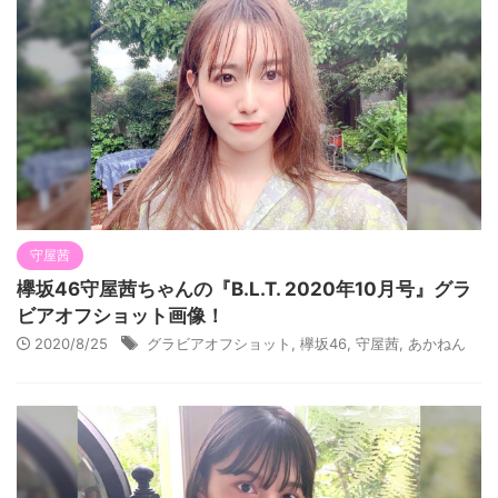
守屋茜
欅坂46守屋茜ちゃんの『B.L.T. 2020年10月号』グラ
ビアオフショット画像！
2020/8/25
グラビアオフショット
,
欅坂46
,
守屋茜
,
あかねん