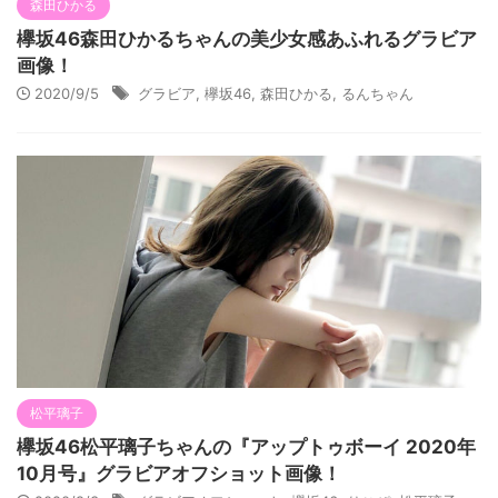
森田ひかる
欅坂46森田ひかるちゃんの美少女感あふれるグラビア
画像！
2020/9/5
グラビア
,
欅坂46
,
森田ひかる
,
るんちゃん
松平璃子
欅坂46松平璃子ちゃんの『アップトゥボーイ 2020年
10月号』グラビアオフショット画像！