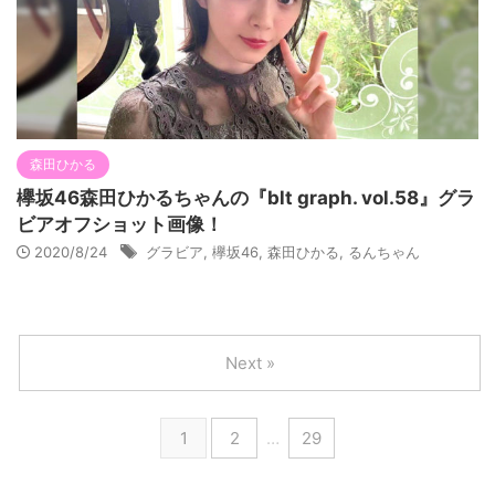
森田ひかる
欅坂46森田ひかるちゃんの『blt graph. vol.58』グラ
ビアオフショット画像！
2020/8/24
グラビア
,
欅坂46
,
森田ひかる
,
るんちゃん
Next »
1
2
…
29