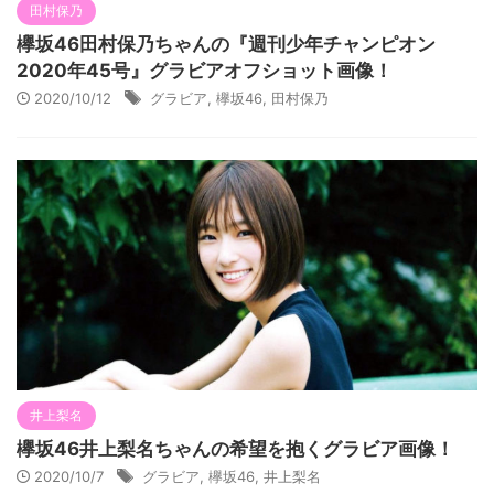
田村保乃
欅坂46田村保乃ちゃんの『週刊少年チャンピオン
2020年45号』グラビアオフショット画像！
2020/10/12
グラビア
,
欅坂46
,
田村保乃
井上梨名
欅坂46井上梨名ちゃんの希望を抱くグラビア画像！
2020/10/7
グラビア
,
欅坂46
,
井上梨名