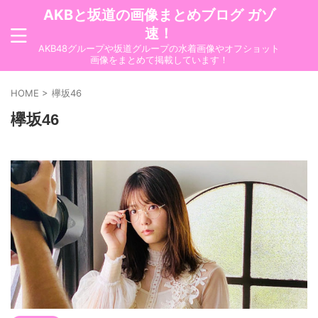
AKBと坂道の画像まとめブログ ガゾ
速！
AKB48グループや坂道グループの水着画像やオフショット
画像をまとめて掲載しています！
HOME
>
欅坂46
欅坂46