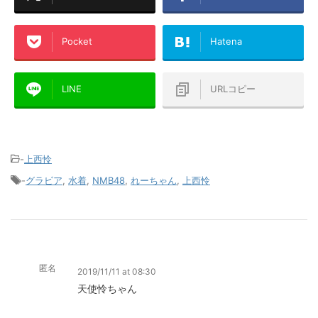
Pocket
Hatena
LINE
URLコピー
-
上西怜
-
グラビア
,
水着
,
NMB48
,
れーちゃん
,
上西怜
匿名
2019/11/11 at 08:30
天使怜ちゃん