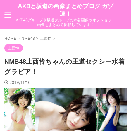
AKBと坂道の画像まとめブログ ガゾ
速！
AKB48グループや坂道グループの水着画像やオフショット
画像をまとめて掲載しています！
HOME
>
NMB48
>
上西怜
>
上西怜
NMB48上西怜ちゃんの王道セクシー水着
グラビア！
2019/11/10