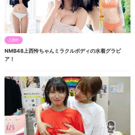
上西怜
NMB48上西怜ちゃんミラクルボディの水着グラビ
ア！