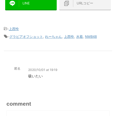
LINE
URLコピー
-
上西怜
-
グラビアオフショット
,
れーちゃん
,
上西怜
,
水着
,
NMB48
匿名
2020/10/01 at 19:19
吸いたい
comment