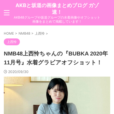
AKBと坂道の画像まとめブログ ガゾ
速！
AKB48グループや坂道グループの水着画像やオフショット
画像をまとめて掲載しています！
HOME
>
NMB48
>
上西怜
>
上西怜
NMB48上西怜ちゃんの『BUBKA 2020年
11月号』水着グラビアオフショット！
2020/09/30